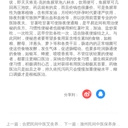
状，即天天将克-克的鱼腥草泡八杯水，饮用便可，鱼腥草可几
回再三泡饮。药店就有的卖，而且价钱也很廉价。可是鱼腥草
性为微寒植物，含有挥发油，月经时代怀孕时代要谨严饮用，
除夜剂量可致肺严重出血和血栓等，所以饮用前需要专业的中
医除夜夫。 甘薯吃甘薯可使除夜便通顺，是平易近间有用治便
秘的良方。习惯性便秘者也能够用鲜红薯叶克，加油、盐炒菜
吃，一次吃完，迟早空肚各吃一次，适合除夜便燥结之人。与
此同时，便秘患者要寄望多食用富含维生素B的食物，如粗
粮、酵母、洋葱头、萝卜等和各类干豆，肠道内的正常细菌可
使这些食物发酵，发生气体，促进肠蠕动。也要多吃润肠通便
的食物，如银耳、蜂蜜、喷喷香蕉等。不管症状轻重的便秘
者，都要注更糊口医治，采纳合理的饮食习惯，摄生精采的排
便习惯，积极调剂心态，这对获得有用医治都极其首要。药物
医治只是姑且之举，持久依托泻药只会慢慢加重便秘水平，糊
口调摄才是根柢医治。
分享到：
上一篇：
合肥民间中医艾灸养生学习培训哪家服务好
下一篇：
滁州民间中医保养身体学习培训哪家服务好