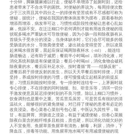
十分钟，脚麻腿麻难以行走，便秘不单增添了如厕时刻，还给
患者带来了不合水平的困扰。对便秘的界说为，每周排便次数
少于三次而且其中四分之一的排便有坚苦或有不尽感都可称为
便秘，据统计，便秘在我国的整体病发率为摆布，跟着春秋的
增添而增添，病发率可达，习惯性或阶段性便秘让患者心乱如
麻，焦躁不安。在泛泛糊口中若何调剂才能有用改良便秘的现
状呢多喝水严重缺水可导致便秘，因为小肠一段和除夜肠有从
首级头子受水分的浸染，当身体缺水时，它们会尽可能多的领
受肠道的水分，导致粪便变硬，渗出就会变得坚苦，所以凌晨
起来喝水很首要，晨起应保证喝两除夜杯水（-ml），能连结
肠道畅达，还有助于减肥；餐前半小时喝ml，填补消化液，对
消化系统和肠道有保健浸染；餐后小时喝ml，消化食物会破耗
除夜量的水，餐后应补足水分。按时遵循“胃——结肠反射”，
进餐后易于排便反射的发生，所以天天早餐后按时排便，只要
坚持，养成按时排便的习惯，便可慢慢成立起精采的前提反
射，习惯后则能按时排便。专一排便时连结专一，上茅厕时就
专心排便，不在排便的同时抽烟、扣、听音乐等，消弭一切分
手激发便意及延迟排便时刻的不良习惯。除以上糊口习惯外，
饮食调剂也是重中之重。苦瓜苦瓜虽苦，可是苦瓜有很好的清
温祛火，能够很好的避免便秘，对已得了便秘的患者有必定的
改良浸染。卷心菜卷心菜别号包心菜，中医认为其性平，味
甘，有益脾胃、滑肠道之浸染，有益于减缓便秘，但卷心菜频
除夜白菜含的粗纤维多且粗拙，质也硬，所以消化功能欠好的
人不宜食用。鱼腥草茶鱼腥草有清热，解毒，利尿，消仲，下
降血压，排毒等功能。用鱼腥草泡水喝可有用减缓便秘的现