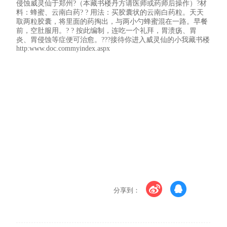
侵蚀威灵仙于郑州?（本藏书楼丹方请医师或药师后操作）?材
料：蜂蜜、云南白药? ? 用法：买胶囊状的云南白药粒。天天
取两粒胶囊，将里面的药掏出，与两小勺蜂蜜混在一路。早餐
前，空肚服用。? ? 按此编制，连吃一个礼拜，胃溃疡、胃
炎、胃侵蚀等症便可治愈。???接待你进入威灵仙的小我藏书楼
http:www.doc.commyindex.aspx
分享到：