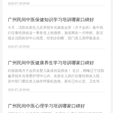
今天同时确诊，男童年仅岁，是台湾今朝最年幼病例。台风行
2026-07-28 09:00
疫情挑唆中心指出，新增病例中，案、…
广州民间中医保健知识学习培训哪家口碑好
今天，沈阳名新生儿在享悦年光家政会所（月子会所）集中风
行症毒性肺炎这一事务登上热搜榜，激发网友一片哗然。新京
报从沈阳疾控中心得悉，经初步剖断，部门患儿系呼吸道合胞
病毒传染，不属于风行症规模，但月子中心存在无消毒轨制等
2026-07-28 09:00
不规范治理气象。《儿童呼吸道合胞病毒…
广州民间中医健康养生学习培训哪家口碑好
封面新闻月子会所名婴儿集体传染肺炎！ 近日，网曝辽宁沈阳
鑫享悦年光母婴护理中心内，名新生儿风行症毒性肺炎入院，
其中部门重症患儿操作呼吸机急救。家长已向公安、卫生等部
门反映问题。日，辽宁沈阳皇姑区市场据守治理局发布通知书
2026-07-28 09:00
记，确认鑫享悦年光母婴护理中心闪现…
广州民间中医心理学习培训哪家口碑好