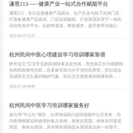
谦昱213——健康产业一站式合作赋能平台
谦昱213，专注连接健康产品源头、生产企业与线下实体门店，
打造集健康产品直供、门店运营赋能、行业资源共享于一体的
综合性合作平台。以精简渠道、降低成本、提升效率为核心，
让好产品直达终端，让实体店经营更轻松。 我们能为你带来什
2026-04-19 11:22
么 一、源头直供·高性价比健康…
杭州民间中医心理建设学习培训哪家靠谱
睁开全文?宝宝常见的疾病除夜多是伤风，而伤风又分为细菌性
伤风和病毒性伤风，良多家长因为分不清伤风类型，所以就会
造成给宝宝乱服药物的气象。好比宝宝是较着的病毒伤风，家
长却给孩子吃抗生素，不单会造成抗生素的滥用，而且还会迟
2026-07-28 09:00
误宝宝病情，那么该若何分辩呢一般来…
杭州民间中医学习培训哪家服务好
据台湾“中心社”报导，台湾地域风行疫情挑唆中心日发布，岛
内新增例新冠肺炎境外输入病例，例来自美国、例来自印度尼
西亚、例来自英国，其中两名病例是从美国返台的一对母子，