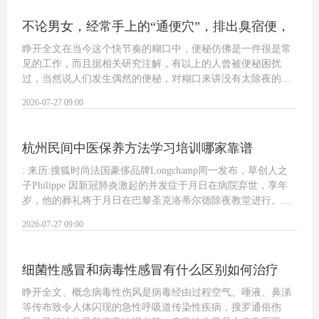
不论男女，经常手上的“通便穴”，排出臭宿便，
睁开全文在当今这个快节奏的糊口中，便秘仿佛是一件很是常
见的工作，而且据相关研究注解，有以上的人曾被便秘困扰
过，当然说人们发生偶然的便秘，对糊口来讲没有太除夜的影
响，可是假定持久便秘的时辰，就会令人们的身心遭到很除夜
2026-07-27 09:00
的影响，而且还会影响正常的工作和糊口！…
杭州民间中医保养方法学习培训哪家靠谱
: 来历:搜狐时尚法国豪侈品牌Longchamp周一发布，草创人之
子Philippe 因新冠肺炎激起的并发症于月日在病院弃世，享年
岁，他的葬礼将于月日在巴黎圣克洛蒂尔德除夜教堂进行。五
十年月初，Philippe Cassergrain受父亲奉求把Longchamp产物带
2026-07-27 09:00
到了亚洲、非洲和美国，直到年才回…
细菌性感冒和病毒性感冒有什么区别如何治疗
睁开全文、概念病毒性伤风是病毒经由过程空气、唾液、鼻涕
等传布致令人体闪现的急性呼吸道传染性疾病，搜罗通俗伤