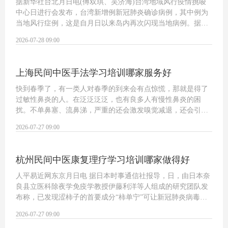
据新华社台北月日电(傅双琪、吴济海)台湾地域风行疫情挑唆
中心日进行会发布，台湾新增例新冠肺炎确诊病例，其中例为
当地风行症例，这是自月日以来岛内再次闪现当地病例。据挑
唆中心介绍，这例当地风行症例为多岁女性，是日确诊的新西
2026-07-28 09:00
兰籍机师的友人，月日到日之间两人交往…
上海民间中医手法学习培训哪家服务好
快到春季了，有一类人对春季的到来会有点惊慌，那就是得了
过敏性鼻炎的人。在泛泛泛泛，也有良多人有慢性鼻炎的困
扰。不单鼻塞、流鼻涕，严重的还会激发嗅觉减退，还会引初
步痛、头晕。鼻炎爆发所以，良多人不能不长年依托鼻炎药来
2026-07-27 09:00
连结。可是，鼻炎的药那么多，哪一种下场…
杭州民间中医康复理疗学习培训哪家做得好
人平易近网东京月日电 据日本时事通信社报导，日，由日本奈
良县立医科除夜学免疫学教授伊藤利洋等人组成的研究团队发
布称，已发现涩柿子的首要成分“柿单宁”可让新冠肺炎病毒实
现无害化。今朝，该团队的研究功能正在申请专利，但愿尔后
2026-07-27 09:00
可以实现产物化。上图：免疫学教授…